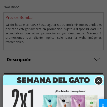
SKU: 16872
Precios Bomba
Válido hasta el 31/08/26 hasta agotar stock. Stock mínimo 30 unidades
por cada categoría/marca en promoción. Sujeto a disponibilidad. No
acumulables con otras promociones y/o descuentos. Máximo 3
promociones por cliente. Aplica solo para la web. Imágenes
referenciales.
Descripción
×
Seleccionar Peso
12 KG
$79.990
$56.990
$4749
x KG