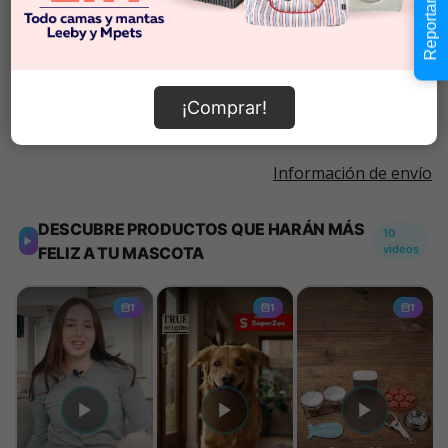
Reportar error
-
+
disponibilidad
Añadir al carrito
¡Comprar!
Información de envío