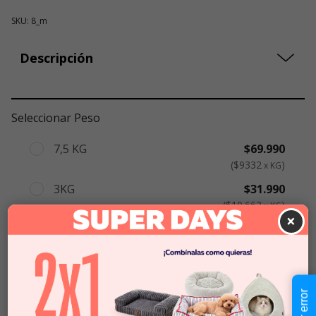
SKU: 8_m
Descripción
Seleccionar Peso
7,5 KG
$69.990
$9332
x KG
3KG
$31.990
$10.663
x KG
×
1 KG
$12.990
$12.990
x KG
$12.990
-
$69.990
Cantidad:
Selecciona una opción para ver