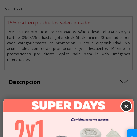
SKU: 1853
15% dsct en productos seleccionados.
15% dsct en productos seleccionados. Válido desde el 03/08/26 y/o
hasta el 09/08/26 o hasta agotar stock. Stock mínimo 30 unidades por
cada categoría/marca en promoción. Sujeto a disponibilidad. No
acumulables con otras promociones y/o descuentos. Máximo 5
promociones por cliente. Aplica solo para la web. Imágenes
referenciales.
Descripción
×
Seleccionar Peso
15 KG
$77.990
$66.291
$4419
x KG