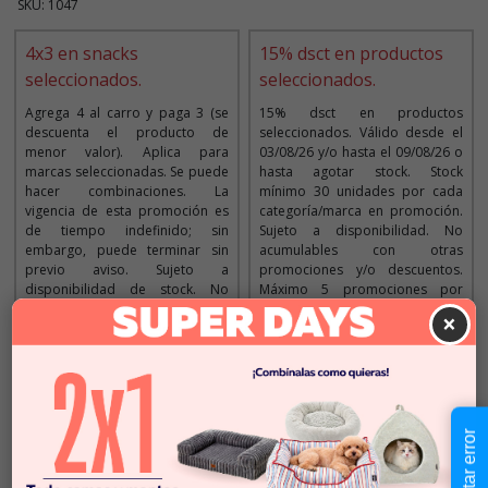
SKU: 1047
4x3 en snacks
15% dsct en productos
seleccionados.
seleccionados.
Agrega 4 al carro y paga 3 (se
15% dsct en productos
descuenta el producto de
seleccionados. Válido desde el
menor valor). Aplica para
03/08/26 y/o hasta el 09/08/26 o
marcas seleccionadas. Se puede
hasta agotar stock. Stock
hacer combinaciones. La
mínimo 30 unidades por cada
vigencia de esta promoción es
categoría/marca en promoción.
de tiempo indefinido; sin
Sujeto a disponibilidad. No
embargo, puede terminar sin
acumulables con otras
previo aviso. Sujeto a
promociones y/o descuentos.
disponibilidad de stock. No
Máximo 5 promociones por
acumulable con otras
cliente. Aplica solo para la web y
×
promociones y/o descuentos.
tiendas. Imágenes referenciales.
Imágenes referenciales
Descripción
Reportar error