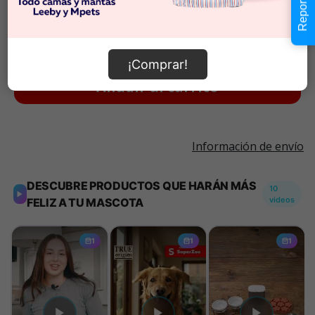
$2.990
Cantidad:
En Stock
-
+
¡Comprar!
Añadir al carrito
Información de envío