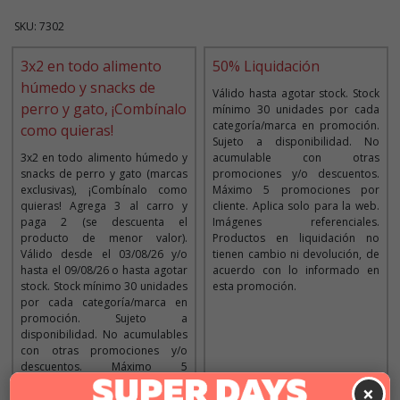
SKU: 7302
3x2 en todo alimento
50% Liquidación
húmedo y snacks de
Válido hasta agotar stock. Stock
perro y gato, ¡Combínalo
mínimo 30 unidades por cada
categoría/marca en promoción.
como quieras!
Sujeto a disponibilidad. No
3x2 en todo alimento húmedo y
acumulable con otras
snacks de perro y gato (marcas
promociones y/o descuentos.
exclusivas), ¡Combínalo como
Máximo 5 promociones por
quieras! Agrega 3 al carro y
cliente. Aplica solo para la web.
paga 2 (se descuenta el
Imágenes referenciales.
producto de menor valor).
Productos en liquidación no
Válido desde el 03/08/26 y/o
tienen cambio ni devolución, de
hasta el 09/08/26 o hasta agotar
acuerdo con lo informado en
stock. Stock mínimo 30 unidades
esta promoción.
por cada categoría/marca en
promoción. Sujeto a
disponibilidad. No acumulables
con otras promociones y/o
descuentos. Máximo 5
promociones por cliente. Aplica
×
solo para la web y tiendas.