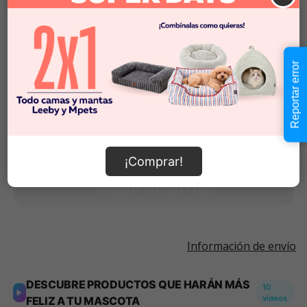
Imágenes referenciales.
Descripción
Reportar error
$3.990
Cantidad:
Este producto no está
-
+
disponible
¡Comprar!
Añadir al carrito
Información de envío