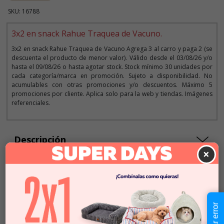
SKU: 16788
3x2 en snack Rahue Traquea de Vacuno.
3x2 en snack Rahue Traquea de Vacuno Agrega 3 al carro y paga 2 (se
descuenta el producto de menor valor). Válido desde el 03/08/26 y/o
hasta el 09/08/26 o hasta agotar stock. Stock mínimo 30 unidades por
cada categoría/marca en promoción. Sujeto a disponibilidad. No
acumulables con otras promociones y/o descuentos. Máximo 5
promociones por cliente. Aplica solo para la web y tiendas. Imágenes
referenciales.
Descripción
×
$3.990
Cantidad:
En Stock
-
+