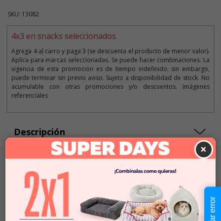
SKU: 13082
4x3 en snacks seleccionados.
Agrega 4 al carro y paga 3 (se descuenta el producto de menor valor).
Aplica para marcas seleccionadas. Se puede hacer combinaciones. La
vigencia de esta promoción es de tiempo indefinido; sin embargo,
puede terminar sin previo aviso. Sujeto a disponibilidad de stock. No
acumulable con otras promociones y/o descuentos. Imágenes
referenciales
Descripción
×
$1.290
Cantidad:
En Stock
-
+
Reportar error
Añadir al carrito