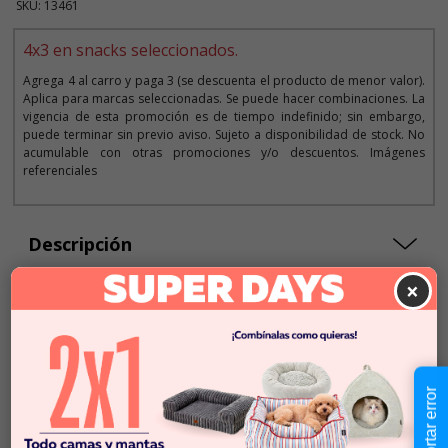
SKU: 13461
4x3 en snacks seleccionados.
Agrega 4 al carro y paga 3 (se descuenta el producto de menor valor).
Aplica para marcas seleccionadas. Se puede hacer combinaciones. La
vigencia de esta promoción es de tiempo indefinido; sin embargo,
puede terminar sin previo aviso. Sujeto a disponibilidad de stock. No
acumulable con otras promociones y/o descuentos. Imágenes
referenciales
Descripción
×
$5.990
Cantidad:
En Stock
-
+
Reportar error
Añadir al carrito