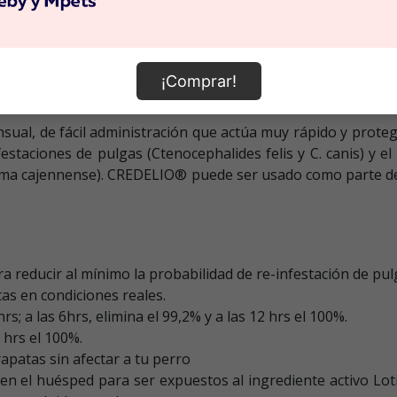
¡Comprar!
l, de fácil administración que actúa muy rápido y protege 
estaciones de pulgas (Ctenocephalides felis y C. canis) y e
ma cajennense). CREDELIO® puede ser usado como parte de la
a reducir al mínimo la probabilidad de re-infestación de pul
as en condiciones reales.
rs; a las 6hrs, elimina el 99,2% y a las 12 hrs el 100%.
8 hrs el 100%.
apatas sin afectar a tu perro
n el huésped para ser expuestos al ingrediente activo Loti