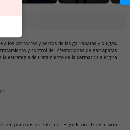
a los cachorros y perros de las garrapatas y pulgas.
l tratamiento y control de infestaciones de garrapatas
 estrategia de tratamiento de la dermatitis alérgica
gas.
laner; por consiguiente, el riesgo de una transmisión