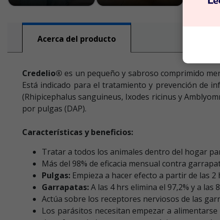
Acerca del producto
Credelio®
es un pequeño y sabroso comprimido mensua
Está indicado para el tratamiento y prevención de inf
(Rhipicephalus sanguineus, Ixodes ricinus y Amblyom
por pulgas (DAP).
Características y beneficios:
Tratar a todos los animales dentro del hogar par
Más del 98% de eficacia mensual contra garrapat
Pulgas:
Empieza a hacer efecto a partir de las 2 h
Garrapatas:
A las 4 hrs elimina el 97,2% y a las 
Actúa sobre los receptores nerviosos de las garr
Los parásitos necesitan empezar a alimentarse e