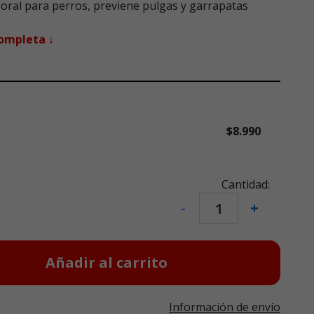
 oral para perros, previene pulgas y garrapatas
completa ↓
$8.990
Cantidad:
-
+
Añadir al carrito
Información de envío