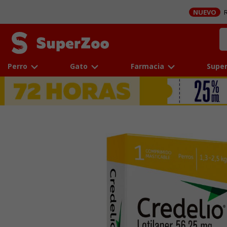
NUEVO
R
Perro
Gato
Farmacia
Super