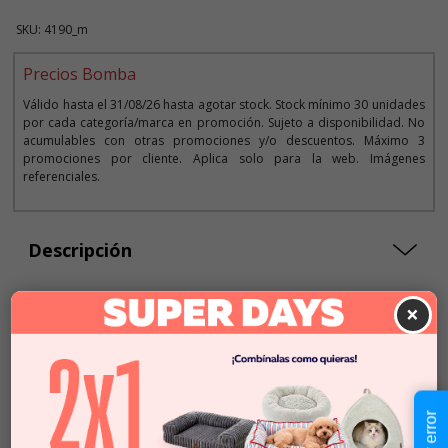
SKU: 4190_m
Precios Bomba
Válido hasta el 31/08/26 hasta agotar stock. Stock mínimo 30 unidades
por cada categoría/marca en promoción. Sujeto a disponibilidad. No
acumulables con otras promociones y/o descuentos. Máximo 3
promociones por cliente. Aplica solo para la web. Imágenes
referenciales.
Descripción
×
Seleccionar Formato
3 comprimidos
$33.990
1 comprimido