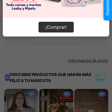
Reportar error
$33.990
-
$33.990
Cantidad:
Selecciona una opción para ver
-
+
disponibilidad
¡Comprar!
Añadir al carrito
Información de envío