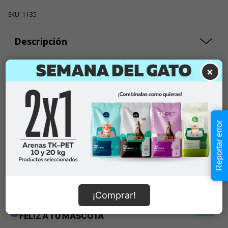
SKU: 1135
Descripción
×
$22.990
Cantidad:
En Stock
-
+
Reportar error
Añadir al carrito
Información de envío
¡Comprar!