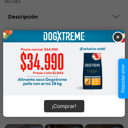
SKU: 6454
Descripción
$1.290
×
Cantidad:
En Stock
-
+
Añadir al carrito
Reportar error
Información de envío
¡Comprar!