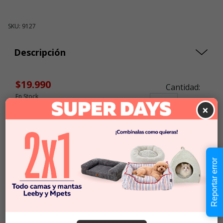
SKU: 9127
Descripción
$19.990
Cantidad:
En Stock
-
+
×
Añadir al carrito
Reportar error
Información de envío