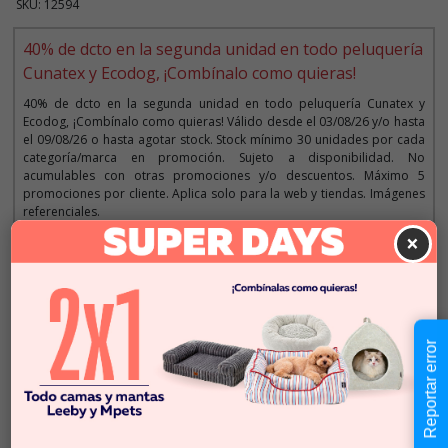
SKU: 12594
40% de dcto en la segunda unidad en todo peluquería
Cunatex y Ecodog, ¡Combínalo como quieras!
40% de dcto en la segunda unidad en todo peluquería Cunatex y
Ecodog, ¡Combínalo como quieras! Válido desde el 03/08/26 y/o hasta
el 09/08/26 o hasta agotar stock. Stock mínimo 30 unidades por cada
categoría/marca en promoción. Sujeto a disponibilidad. No
acumulables con otras promociones y/o descuentos. Máximo 5
promociones por cliente. Aplica solo para la web y tiendas. Imágenes
referenciales.
×
Descripción
$14.990
Reportar error
Cantidad:
En Stock
-
+