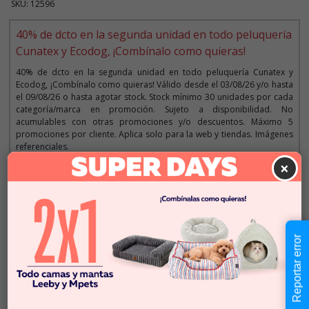
SKU: 12596
40% de dcto en la segunda unidad en todo peluquería
Cunatex y Ecodog, ¡Combínalo como quieras!
40% de dcto en la segunda unidad en todo peluquería Cunatex y
Ecodog, ¡Combínalo como quieras! Válido desde el 03/08/26 y/o hasta
el 09/08/26 o hasta agotar stock. Stock mínimo 30 unidades por cada
categoría/marca en promoción. Sujeto a disponibilidad. No
acumulables con otras promociones y/o descuentos. Máximo 5
promociones por cliente. Aplica solo para la web y tiendas. Imágenes
referenciales.
×
Descripción
$14.990
Reportar error
Cantidad:
En Stock
-
+