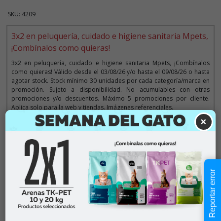
SKU: 4209
3x2 en peluquería, cuidado e higiene sanitaria Mpets,
¡Combínalos como quieras!
3x2 en peluquería, cuidado e higiene sanitaria Mpets, ¡Combínalos
como quieras! Válido desde el 03/08/26 y/o hasta el 09/08/26 o hasta
agotar stock. Stock mínimo 30 unidades por cada categoría/marca en
promoción. Sujeto a disponibilidad. No acumulables con otras
promociones y/o descuentos. Máximo 5 promociones por cliente.
Aplica solo para la web y tiendas. Imágenes referenciales.
×
Descripción
Reportar error
$8.990
Cantidad:
En Stock
-
+