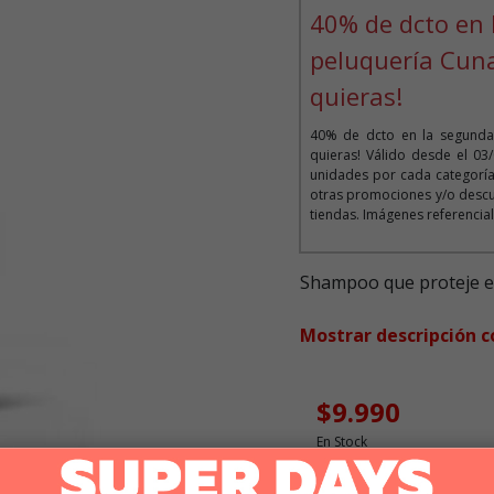
40% de dcto en 
peluquería Cun
quieras!
40% de dcto en la segunda
quieras! Válido desde el 03
unidades por cada categoría
otras promociones y/o descu
tiendas. Imágenes referencial
Shampoo que proteje el 
Mostrar descripción 
$9.990
En Stock