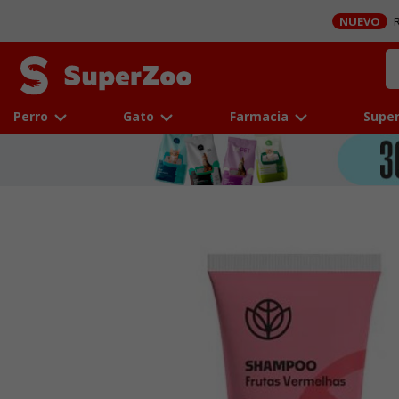
NUEVO
R
Perro
Gato
Farmacia
Super