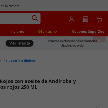
 de la compra
Invierno
Ofertas
Cupones SuperZoo
Peluquería e Higiene
ojos con aceite de Andiroba y
tos rojos 250 ML