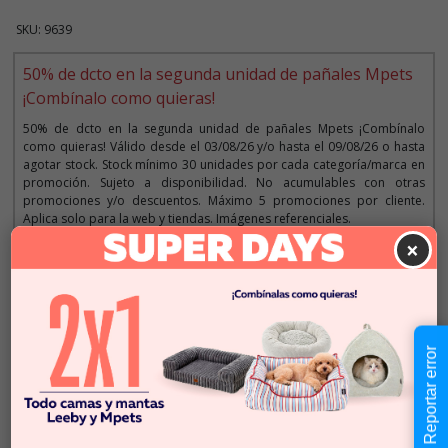
SKU: 9639
50% de dcto en la segunda unidad de pañales Mpets
¡Combínalo como quieras!
50% de dcto en la segunda unidad de pañales Mpets ¡Combínalo
como quieras! Válido desde el 03/08/26 y/o hasta el 09/08/26 o hasta
agotar stock. Stock mínimo 30 unidades por cada categoría/marca en
promoción. Sujeto a disponibilidad. No acumulables con otras
promociones y/o descuentos. Máximo 5 promociones por cliente.
Aplica solo para la web y tiendas. Imágenes referenciales.
×
Descripción
$40.990
Reportar error
Cantidad:
Este producto no está
-
+
disponible