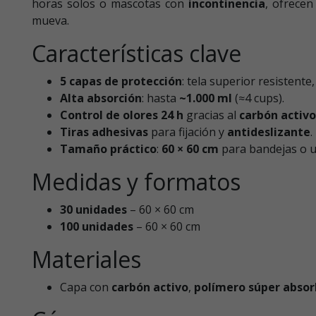
horas solos o mascotas con
incontinencia
, ofrece
mueva.
Características clave
5 capas de protección
: tela superior resistente
Alta absorción
: hasta
~1.000 ml
(≈4 cups).
Control de olores 24 h
gracias al
carbón activo
Tiras adhesivas
para fijación y
antideslizante
.
Tamaño práctico
:
60 × 60 cm
para bandejas o us
Medidas y formatos
30 unidades
– 60 × 60 cm
100 unidades
– 60 × 60 cm
Materiales
Capa con
carbón activo
,
polímero súper absor