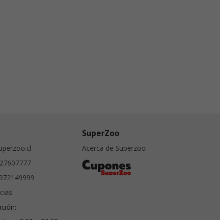
SuperZoo
perzoo.cl
Acerca de Superzoo
27607777
972149999
cias
nción: