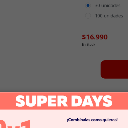
30 unidades
100 unidades
$16.990
En Stock