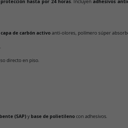
n
protección hasta por 24 horas
. Incluyen
adhesivos anti
,
capa de carbón activo
anti-olores, polímero súper absorbe
.
o directo en piso.
bente (SAP)
y
base de polietileno
con adhesivos.