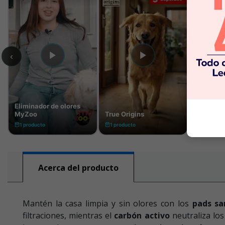
Acerca del producto
Mantén la casa limpia y sin olores con los
pads sa
filtraciones, mientras el
carbón activo
neutraliza lo