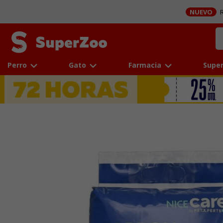
NUEVO
R
Perro
Gato
Farmacia
Super