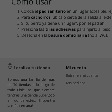
Cómo usar
Coloca el
pad sanitario
en un lugar accesible, l
Para
cachorros
, ubícalo cerca de la salida al ex
Si tu perro ya tiene un “lugar”, pon el pad ahí.
Presiona las
tiras adhesivas
para fijarlo al piso.
Desecha en la
basura domiciliaria
(no al WC).
Localiza tu tienda
Mi cuenta
Entrar en mi cuenta
Somos una familia de más
Mis pedidos
de 70 tiendas a lo largo de
todo Chile, así que siempre
tendrás una tienda SuperZoo
ahí donde estés. ¡Encuentra
la más cercana!