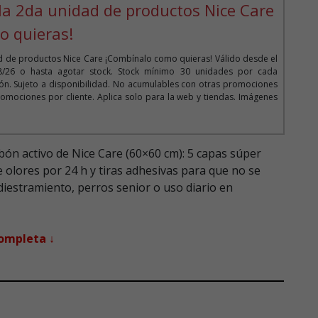
la 2da unidad de productos Nice Care
o quieras!
d de productos Nice Care ¡Combínalo como quieras! Válido desde el
08/26 o hasta agotar stock. Stock mínimo 30 unidades por cada
n. Sujeto a disponibilidad. No acumulables con otras promociones
omociones por cliente. Aplica solo para la web y tiendas. Imágenes
bón activo de Nice Care (60×60 cm): 5 capas súper
 olores por 24 h y tiras adhesivas para que no se
adiestramiento, perros senior o uso diario en
completa ↓