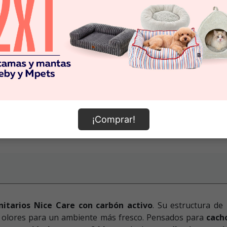
¡Comprar!
nitarios Nice Care con carbón activo
. Su estructura de
s olores para un ambiente más fresco. Pensados para
cach