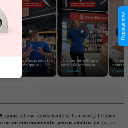
Reportar error
5 capas
retiene rápidamente la humedad y bloquea
orros en entrenamiento
,
perros adultos
que pasan