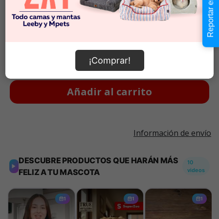
Reportar error
100 unidades
$39.990
$39.990
Cantidad:
En Stock
-
+
¡Comprar!
Añadir al carrito
Información de envío