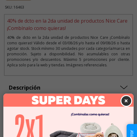
SKU: 16463
40% de dcto en la 2da unidad de productos Nice Care
¡Combínalo como quieras!
40% de dcto en la 2da unidad de productos Nice Care ¡Combínalo
como quieras! Válido desde el 03/08/26 y/o hasta el 09/08/26 o hasta
agotar stock. Stock mínimo 30 unidades por cada categoría/marca en
promoción. Sujeto a disponibilidad. No acumulables con otras
promociones y/o descuentos. Máximo 5 promociones por cliente.
Aplica solo para la web y tiendas. Imágenes referenciales.
Descripción
×
Seleccionar Formato
30 unidades
$16.990