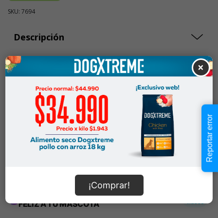
SKU: 7694
Descripción
×
$10.990
Cantidad:
En Stock
-
+
Reportar error
Añadir al carrito
Información de envío
¡Comprar!