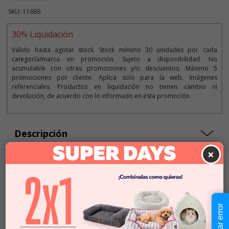
SKU: 11689
30% Liquidación
Válido hasta agotar stock. Stock mínimo 30 unidades por cada
categoría/marca en promoción. Sujeto a disponibilidad. No
acumulable con otras promociones y/o descuentos. Máximo 5
promociones por cliente. Aplica solo para la web. Imágenes
referenciales. Productos en liquidación no tienen cambio ni
devolución, de acuerdo con lo informado en esta promoción.
Descripción
×
Seleccionar Formato
Talla S
Reportar error