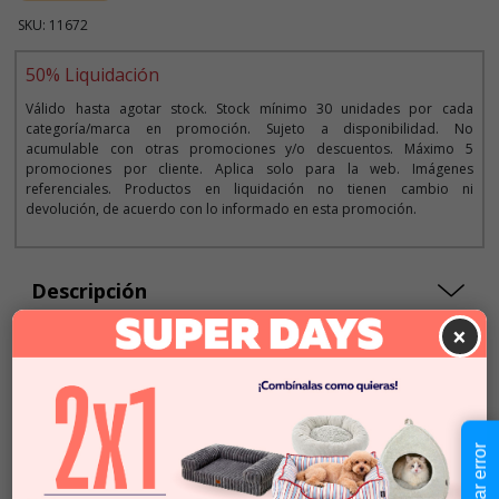
SKU: 11672
50% Liquidación
Válido hasta agotar stock. Stock mínimo 30 unidades por cada
categoría/marca en promoción. Sujeto a disponibilidad. No
acumulable con otras promociones y/o descuentos. Máximo 5
promociones por cliente. Aplica solo para la web. Imágenes
referenciales. Productos en liquidación no tienen cambio ni
devolución, de acuerdo con lo informado en esta promoción.
Descripción
×
Seleccionar Formato
Talla M
Reportar error