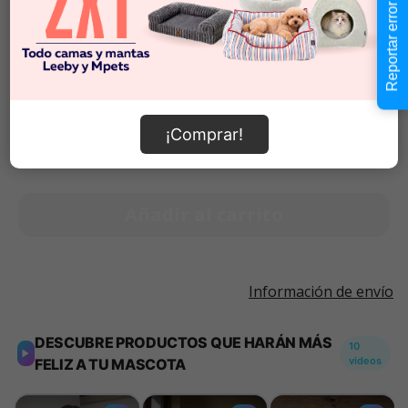
Talla S
Reportar error
Talla M
$7.990
$7.990
-
$7.990
Cantidad:
Selecciona una opción para ver
¡Comprar!
-
+
disponibilidad
Añadir al carrito
Información de envío