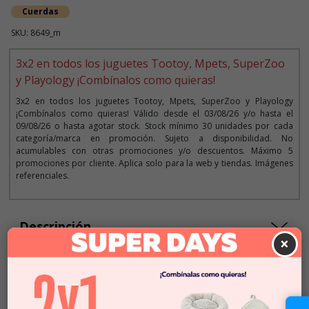
Cuerdas
SKU: 8649_m
3x2 en todos los juguetes Tootoy, Mpets, SuperZoo
y Playology ¡Combínalos como quieras!
3x2 en todos los juguetes Tootoy, Mpets, SuperZoo y Playology
¡Combínalos como quieras! Válido desde el 03/08/26 y/o hasta el
09/08/26 o hasta agotar stock. Stock mínimo 30 unidades por cada
categoría/marca en promoción. Sujeto a disponibilidad. No
acumulables con otras promociones y/o descuentos. Máximo 5
promociones por cliente. Aplica solo para la web y tiendas. Imágenes
referenciales.
Descripción
×
Seleccionar Formato