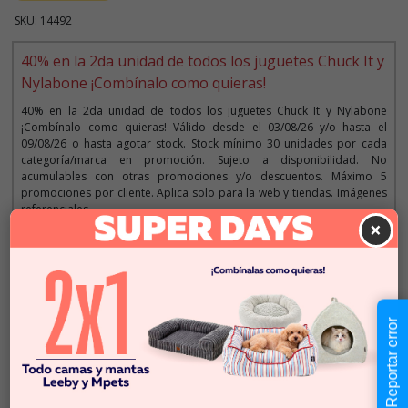
SKU: 14492
40% en la 2da unidad de todos los juguetes Chuck It y
Nylabone ¡Combínalo como quieras!
40% en la 2da unidad de todos los juguetes Chuck It y Nylabone
¡Combínalo como quieras! Válido desde el 03/08/26 y/o hasta el
09/08/26 o hasta agotar stock. Stock mínimo 30 unidades por cada
categoría/marca en promoción. Sujeto a disponibilidad. No
acumulables con otras promociones y/o descuentos. Máximo 5
promociones por cliente. Aplica solo para la web y tiendas. Imágenes
referenciales.
×
Descripción
Reportar error
$11.990
Cantidad:
En Stock
-
+