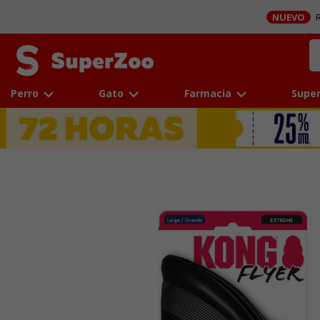
NUEVO
R
Perro
Gato
Farmacia
Super