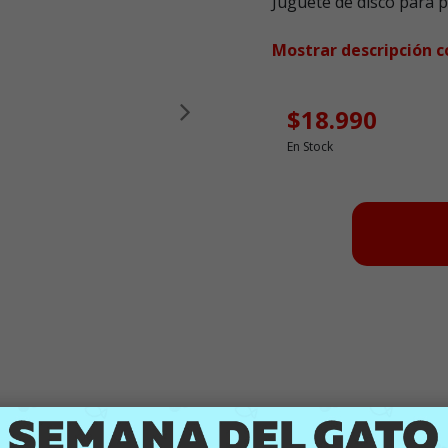
Juguete de disco para 
Mostrar descripción 
$18.990
Siguiente
En Stock