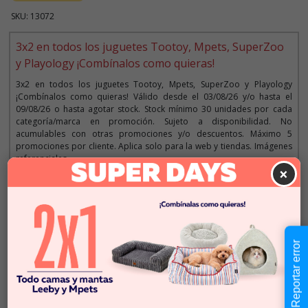
SKU: 13072
3x2 en todos los juguetes Tootoy, Mpets, SuperZoo
y Playology ¡Combínalos como quieras!
3x2 en todos los juguetes Tootoy, Mpets, SuperZoo y Playology
¡Combínalos como quieras! Válido desde el 03/08/26 y/o hasta el
09/08/26 o hasta agotar stock. Stock mínimo 30 unidades por cada
categoría/marca en promoción. Sujeto a disponibilidad. No
acumulables con otras promociones y/o descuentos. Máximo 5
promociones por cliente. Aplica solo para la web y tiendas. Imágenes
referenciales.
×
Descripción
Reportar error
$1.990
Cantidad:
En Stock
-
+