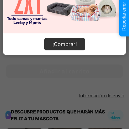
Reportar error
Talla M
$19.990
Souper
$14.990
-
$19.990
Cantidad:
¡Comprar!
Selecciona una opción para ver
-
+
disponibilidad
Añadir al carrito
Información de envío