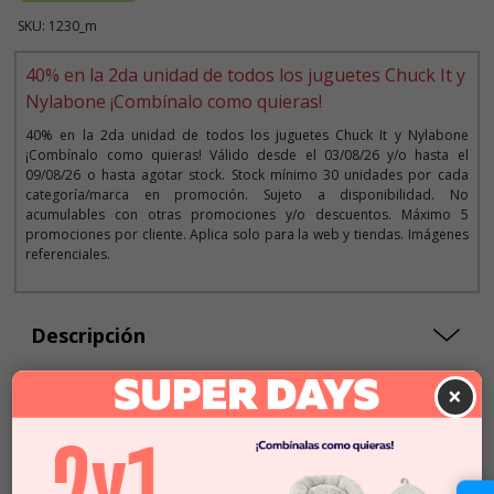
SKU: 1230_m
40% en la 2da unidad de todos los juguetes Chuck It y
Nylabone ¡Combínalo como quieras!
40% en la 2da unidad de todos los juguetes Chuck It y Nylabone
¡Combínalo como quieras! Válido desde el 03/08/26 y/o hasta el
09/08/26 o hasta agotar stock. Stock mínimo 30 unidades por cada
categoría/marca en promoción. Sujeto a disponibilidad. No
acumulables con otras promociones y/o descuentos. Máximo 5
promociones por cliente. Aplica solo para la web y tiendas. Imágenes
referenciales.
Descripción
×
Seleccionar Formato
Talla S
$14.990