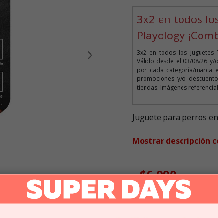
Puntuación clientes: 4,7 de
3x2 en todos lo
Playology ¡Comb
3x2 en todos los juguetes 
Siguiente
Válido desde el 03/08/26 y/
por cada categoría/marca e
promociones y/o descuentos
tiendas. Imágenes referencial
Juguete para perros en
Mostrar descripción 
$6.990
En Stock