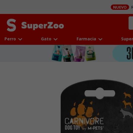
NUEVO
R
Perro
Gato
Farmacia
Super