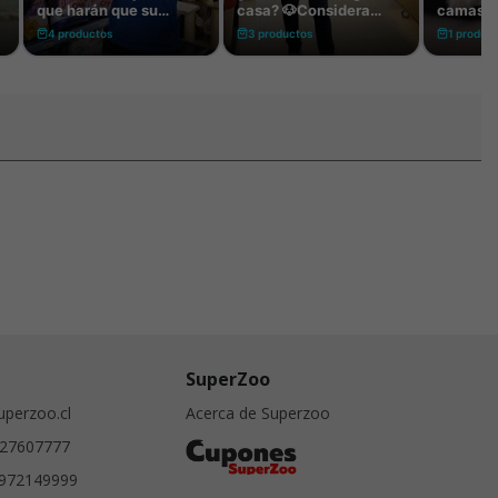
SuperZoo
perzoo.cl
Acerca de Superzoo
27607777
972149999