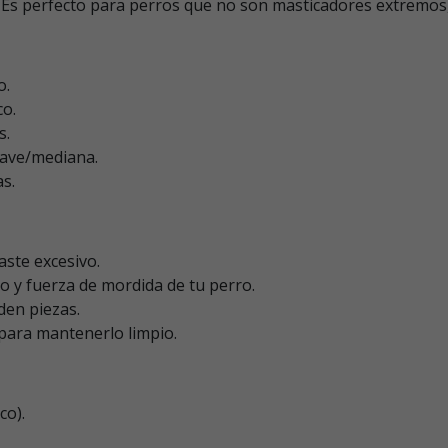
r. Es perfecto para perros que no son masticadores extremo
o.
co.
s.
uave/mediana.
s.
aste excesivo.
o y fuerza de mordida de tu perro.
den piezas.
para mantenerlo limpio.
co).