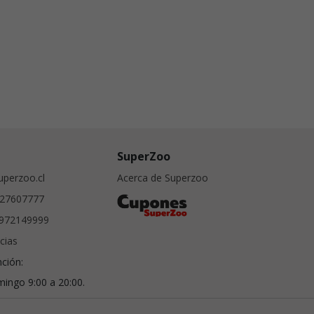
SuperZoo
perzoo.cl
Acerca de Superzoo
27607777
972149999
cias
nción:
ingo 9:00 a 20:00.