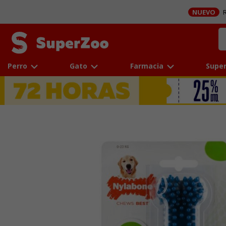
NUEVO
R
Perro
Gato
Farmacia
Super