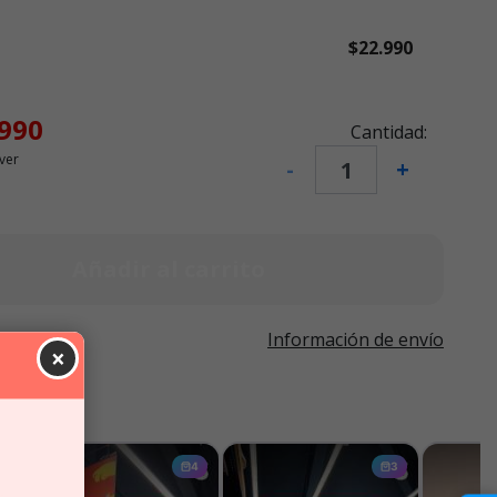
$22.990
.990
Cantidad:
ver
-
+
Añadir al carrito
Información de envío
×