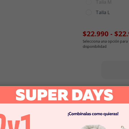
Talla M
Talla L
$22.990
-
$22
Selecciona una opción para 
disponibilidad