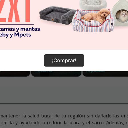
¡Comprar!
antener la salud bucal de tu regalón sin dañarle las enc
omida y ayudando a reducir la placa y el sarro. Además, 