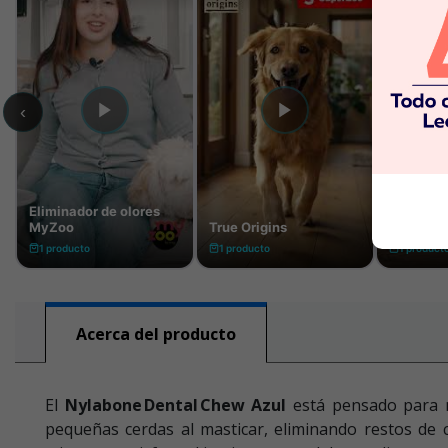
Acerca del producto
El
Nylabone Dental Chew Azul
está pensado para m
pequeñas cerdas al masticar, eliminando restos de c