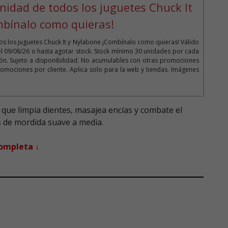
nidad de todos los juguetes Chuck It
mbínalo como quieras!
s los juguetes Chuck It y Nylabone ¡Combínalo como quieras! Válido
el 09/08/26 o hasta agotar stock. Stock mínimo 30 unidades por cada
n. Sujeto a disponibilidad. No acumulables con otras promociones
omociones por cliente. Aplica solo para la web y tiendas. Imágenes
que limpia dientes, masajea encías y combate el
s de mordida suave a media.
completa ↓