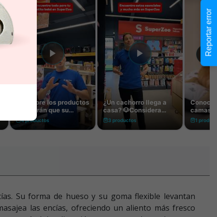
Reportar error
ías. Su forma de hueso y su goma flexible levantan
masajea las encías, ofreciendo un aliento más fresco