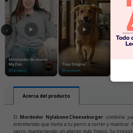
Acerca del producto
El
Mordedor Nylabone Cheeseburger
combina jueg
entretenido que invita a tu perro a correr y masticar
sarro, manteniendo un aliento más fresco. Su irresist