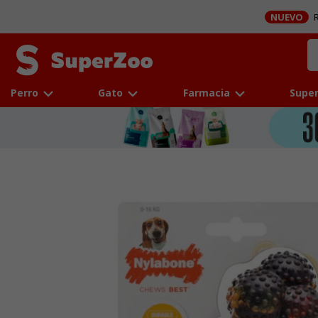
NUEVO
R
Perro
Gato
Farmacia
Super