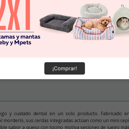
¡Comprar!
o y cuidado dental en un solo producto. Fabricado en 
. Al morderlo, sus cerdas integradas actúan como un mini cepi
ible sabor a queso con tocino motiva sesiones de juego más l