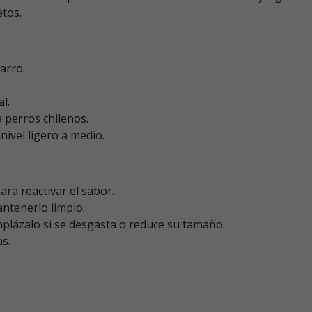
tos.
arro.
l.
 perros chilenos.
ivel ligero a medio.
ra reactivar el sabor.
ntenerlo limpio.
mplázalo si se desgasta o reduce su tamaño.
as.