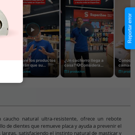
Reportar error
caucho natural ultra‑resistente, ofrece un rebote
llo de dientes que remueve placa y ayuda a prevenir el
argas, satisfaciendo el instinto natural de masticar y