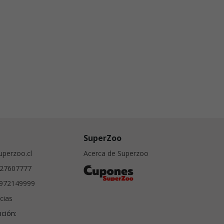
SuperZoo
perzoo.cl
Acerca de Superzoo
27607777
972149999
cias
nción: