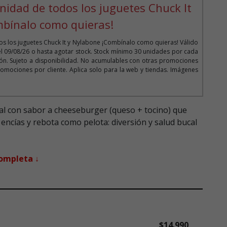
nidad de todos los juguetes Chuck It
mbínalo como quieras!
s los juguetes Chuck It y Nylabone ¡Combínalo como quieras! Válido
el 09/08/26 o hasta agotar stock. Stock mínimo 30 unidades por cada
n. Sujeto a disponibilidad. No acumulables con otras promociones
omociones por cliente. Aplica solo para la web y tiendas. Imágenes
l con sabor a cheeseburger (queso + tocino) que
 encías y rebota como pelota: diversión y salud bucal
completa ↓
$14.990