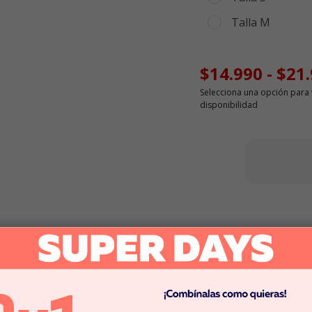
Talla M
$14.990
-
$21
Selecciona una opción para 
disponibilidad