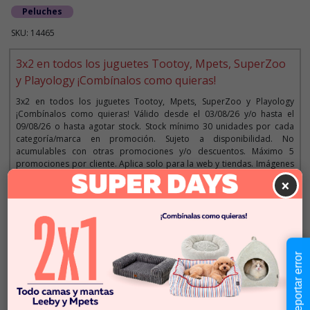
Peluches
SKU: 14465
3x2 en todos los juguetes Tootoy, Mpets, SuperZoo
y Playology ¡Combínalos como quieras!
3x2 en todos los juguetes Tootoy, Mpets, SuperZoo y Playology
¡Combínalos como quieras! Válido desde el 03/08/26 y/o hasta el
09/08/26 o hasta agotar stock. Stock mínimo 30 unidades por cada
categoría/marca en promoción. Sujeto a disponibilidad. No
acumulables con otras promociones y/o descuentos. Máximo 5
promociones por cliente. Aplica solo para la web y tiendas. Imágenes
referenciales.
×
Descripción
Reportar error
$4.990
Cantidad:
Este producto no está
-
+
disponible