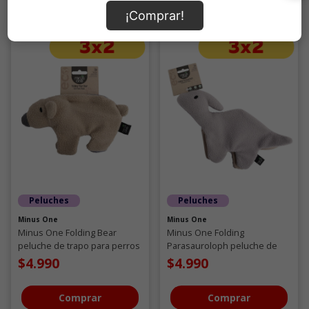
¡Comprar!
Peluches
Peluches
Minus One
Minus One
Minus One Folding Bear
Minus One Folding
peluche de trapo para perros
Parasauroloph peluche de
trapo para perros
$4.990
$4.990
Comprar
Comprar