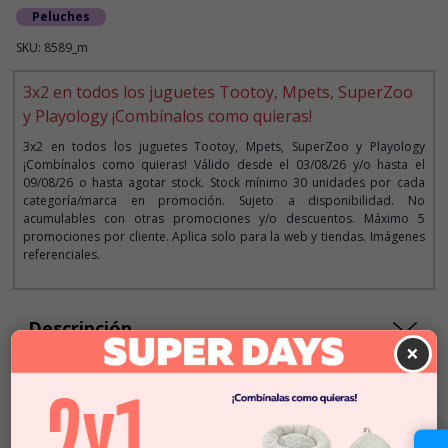
Peluches
SKU: 8589_m
3x2 en todos los juguetes Tootoy, Mpets, SuperZoo
y Playology ¡Combínalos como quieras!
3x2 en todos los juguetes Tootoy, Mpets, SuperZoo y Playology
¡Combínalos como quieras! Válido desde el 03/08/26 y/o hasta el
09/08/26 o hasta agotar stock. Stock mínimo 30 unidades por cada
categoría/marca en promoción. Sujeto a disponibilidad. No
acumulables con otras promociones y/o descuentos. Máximo 5
promociones por cliente. Aplica solo para la web y tiendas. Imágenes
referenciales.
Descripción
×
Seleccionar Formato