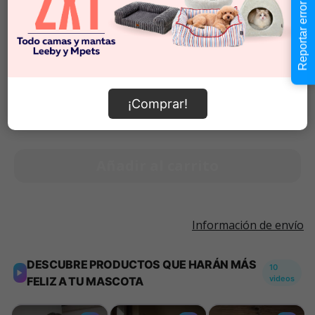
Talla S
Reportar error
Talla M
$11.990
$11.990
-
$11.990
Cantidad:
Selecciona una opción para ver
¡Comprar!
-
+
disponibilidad
Añadir al carrito
Información de envío