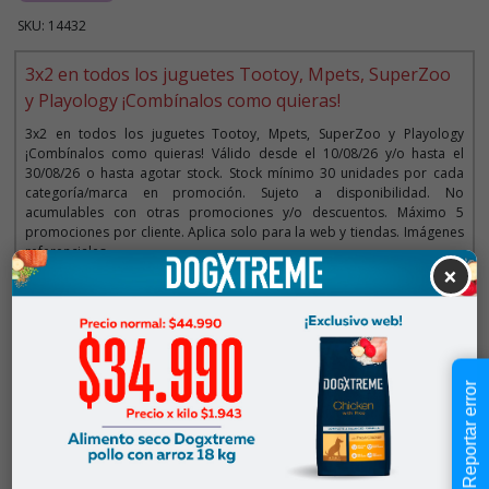
SKU: 14432
3x2 en todos los juguetes Tootoy, Mpets, SuperZoo
y Playology ¡Combínalos como quieras!
3x2 en todos los juguetes Tootoy, Mpets, SuperZoo y Playology
¡Combínalos como quieras! Válido desde el 10/08/26 y/o hasta el
30/08/26 o hasta agotar stock. Stock mínimo 30 unidades por cada
categoría/marca en promoción. Sujeto a disponibilidad. No
acumulables con otras promociones y/o descuentos. Máximo 5
promociones por cliente. Aplica solo para la web y tiendas. Imágenes
referenciales.
×
Descripción
Reportar error
$9.990
Cantidad:
En Stock
-
+