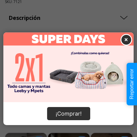
SKU: 7121
Descripción
$16.990
×
Cantidad:
En Stock
-
+
Añadir al carrito
Reportar error
Información de envío
¡Comprar!