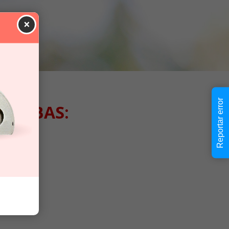
×
Reportar error
SCABAS: