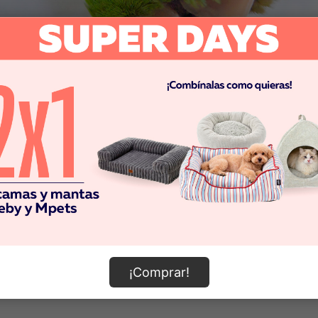
S ENCONTRADO LO QUE BU
No tenemos resultados para:
Pero que no cunda el pánico, sigue las instrucciones
1. Revisa que la búsqueda no tenga errores ortográficos
2. Prueba a volver a buscar con palabras más específicas
¡Comprar!
3. Vuelve a nuestra
home
y prueba de nuevo
¡Todos los caminos llevan a Roma! :)