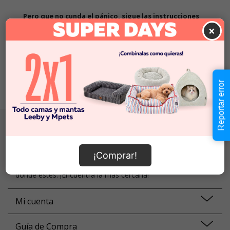
Pero que no cunda el pánico, sigue las instrucciones
×
1. Revisa que la búsqueda no tenga errores ortográficos
2. Prueba a volver a buscar con palabras más específicas
3. Vuelve a nuestra
home
y prueba de nuevo
¡Todos los caminos llevan a Roma! :)
Reportar error
Localiza tu tienda
Somos una familia de más de 70 tiendas a lo largo de todo
¡Comprar!
Chile, así que siempre tendrás una tienda SuperZoo ahí
donde estés. ¡Encuentra la más cercana!
Mi cuenta
Guía de Compra