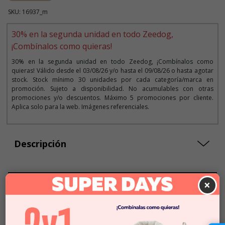
SKU: 16937_m
30% en la segunda unidad en todo Zeedog,
¡Combínalos como quieras!
30% en la segunda unidad en todo Zeedog, ¡Combínalos como
quieras! Válido desde el 03/08/26 y/o hasta el 09/08/26 o hasta agotar
stock. Stock mínimo 30 unidades por cada categoría/marca en
promoción. Sujeto a disponibilidad. No acumulables con otras
promociones y/o descuentos. Máximo 5 promociones por cliente.
Aplica solo para la web. Imágenes referenciales.
Descripción
×
Seleccionar Formato
Talla XS
$9.990