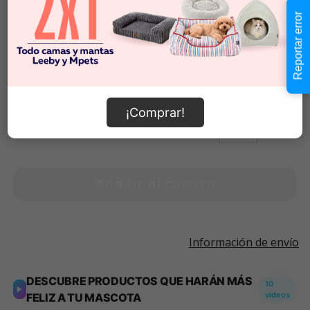
Talla S
$11.990
Reportar error
Talla M
$13.990
Talla L
$15.990
$9.990
-
$15.990
Cantidad:
¡Comprar!
Selecciona una opción para ver
-
+
disponibilidad
Añadir al carrito
Información de envío