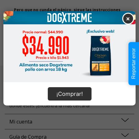
Pero que no cunda el pánico, sigue las instrucciones
×
1. Revisa que la búsqueda no tenga errores ortográficos
2. Prueba a volver a buscar con palabras más específicas
3. Vuelve a nuestra
home
y prueba de nuevo
¡Todos los caminos llevan a Roma! :)
Reportar error
Localiza tu tienda
Somos una familia de más de 70 tiendas a lo largo de todo
¡Comprar!
Chile, así que siempre tendrás una tienda SuperZoo ahí
donde estés. ¡Encuentra la más cercana!
Mi cuenta
Guía de Compra