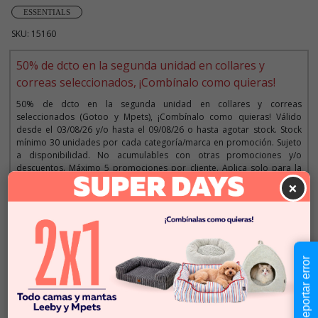
ESSENTIALS
SKU: 15160
50% de dcto en la segunda unidad en collares y
correas seleccionados, ¡Combínalo como quieras!
50% de dcto en la segunda unidad en collares y correas
seleccionados (Gotoo y Mpets), ¡Combínalo como quieras! Válido
desde el 03/08/26 y/o hasta el 09/08/26 o hasta agotar stock. Stock
mínimo 30 unidades por cada categoría/marca en promoción. Sujeto
a disponibilidad. No acumulables con otras promociones y/o
descuentos. Máximo 5 promociones por cliente. Aplica solo para la
web y tiendas. Imágenes referenciales.
×
Descripción
Reportar error
$6.990
Cantidad:
En Stock
-
+