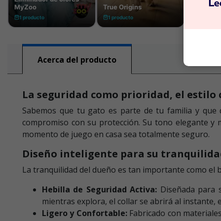
Acerca del producto
La seguridad como prioridad, el estilo
Sabemos que tu gato es parte de tu familia y que q
compromiso con su protección. Su tono elegante y m
momento de juego en casa sea totalmente seguro.
Diseño inteligente para su tranquilid
La tranquilidad del dueño es tan importante como el bi
Hebilla de Seguridad Activa:
Diseñada para s
mientras explora, el collar se abrirá al instante
Ligero y Confortable:
Fabricado con materiales