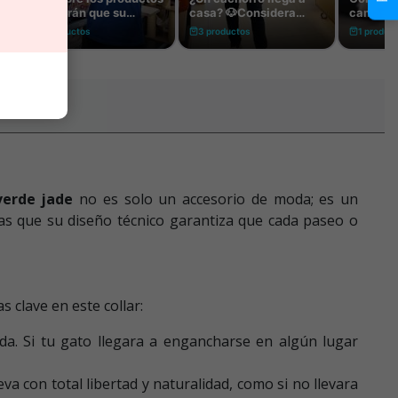
verde jade
no es solo un accesorio de moda; es un
as que su diseño técnico garantiza que cada paseo o
 clave en este collar:
a. Si tu gato llegara a engancharse en algún lugar
 con total libertad y naturalidad, como si no llevara