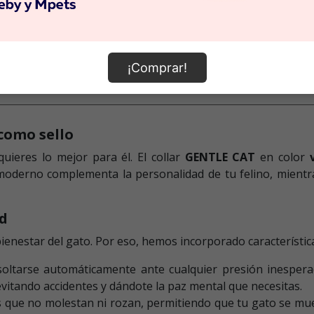
¡Comprar!
 como sello
uieres lo mejor para él. El collar
GENTLE CAT
en color
oderno complementa la personalidad de tu felino, mientr
ad
enestar del gato. Por eso, hemos incorporado características
oltarse automáticamente ante cualquier presión inesperad
, evitando accidentes y dándote la paz mental que necesitas.
 que no molestan ni rozan, permitiendo que tu gato se mueva