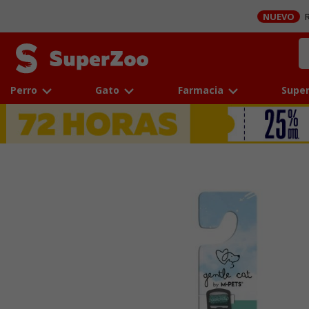
NUEVO
R
Perro
Gato
Farmacia
Super