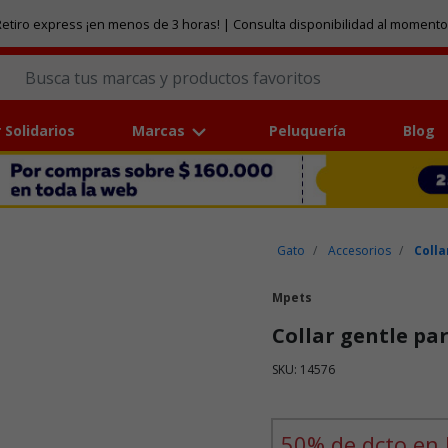
etiro express ¡en menos de 3 horas! | Consulta disponibilidad al momento
 Solidarios
Marcas
Peluquería
Blog
Gato
Accesorios
Colla
Mpets
Collar gentle pa
SKU: 14576
Puntuación clientes: 5 de 5
50% de dcto en 