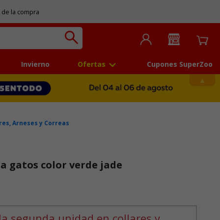
 de la compra
Invierno
Ofertas
Cupones SuperZoo
res, Arneses y Correas
ra gatos color verde jade
la segunda unidad en collares y