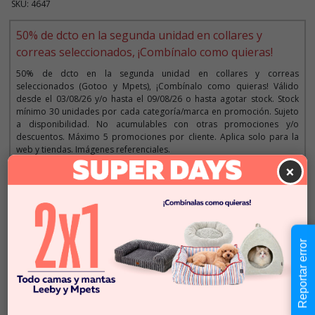
SKU: 4647
50% de dcto en la segunda unidad en collares y
correas seleccionados, ¡Combínalo como quieras!
50% de dcto en la segunda unidad en collares y correas
seleccionados (Gotoo y Mpets), ¡Combínalo como quieras! Válido
desde el 03/08/26 y/o hasta el 09/08/26 o hasta agotar stock. Stock
mínimo 30 unidades por cada categoría/marca en promoción. Sujeto
a disponibilidad. No acumulables con otras promociones y/o
descuentos. Máximo 5 promociones por cliente. Aplica solo para la
web y tiendas. Imágenes referenciales.
×
Descripción
$3.990
Reportar error
Cantidad:
En Stock
-
+