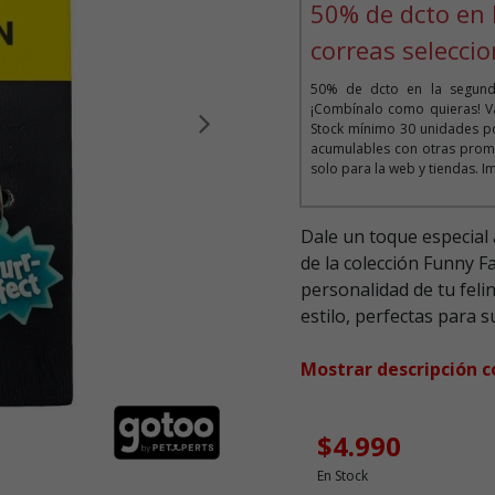
50% de dcto en 
correas selecci
50% de dcto en la segunda
¡Combínalo como quieras! Vá
Stock mínimo 30 unidades po
Siguiente
acumulables con otras prom
solo para la web y tiendas. I
Dale un toque especial a
de la colección Funny F
personalidad de tu felin
estilo, perfectas para s
Mostrar descripción 
$4.990
En Stock