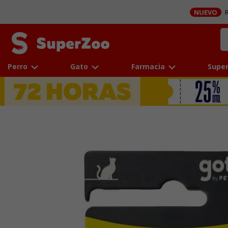
NUEVO
R
Perro
Gato
Farmacia
Super