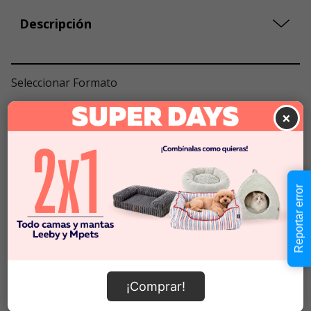
Descripción
Seleccionar Formato
×
null
Cantidad:
Selecciona una opción para ver
-
+
disponibilidad
Reportar error
Añadir al carrito
Información de envío
¡Comprar!