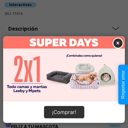
Interactivos
SKU: 15918
Descripción
×
$9.990
Cantidad:
En Stock
-
+
Reportar error
Añadir al carrito
Información de envío
¡Comprar!