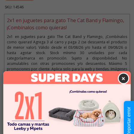
SKU: 14546
2x1 en juguetes para gato The Cat Band y Flamingo,
¡Combínalos como quieras!
2x1 en juguetes para gato The Cat Band y Flamingo, ¡Combínalos
como quieras! Agrega 3 al carro y paga 2 (se descuenta el producto
de menor valor). Válido desde el 03/08/26 y/o hasta el 09/08/26 o
hasta agotar stock. Stock mínimo 30 unidades por cada
categoría/marca en promoción. Sujeto a disponibilidad. No
acumulables con otras promociones y/o descuentos. Máximo 5
promociones por cliente. Aplica solo para la web y tiendas. Imágenes
referenciales.
×
Descripción
Reportar error
$4.990
Cantidad:
En Stock
-
+