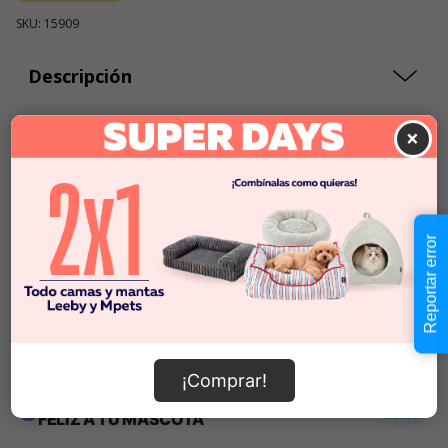
SKU: 15909
Descripción
×
$8.990
Cantidad:
En Stock
-
+
Reportar error
Añadir al carrito
Información de envío
¡Comprar!