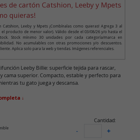
es de cartón Catshion, Leeby y Mpets
mo quieras!
n Catshion, Leeby y Mpets ¡Combínalas como quieras! Agrega 3 al
 el producto de menor valor). Válido desde el 03/08/26 y/o hasta el
stock. Stock mínimo 30 unidades por cada categoría/marca en
ibilidad. No acumulables con otras promociones y/o descuentos.
ente. Aplica solo para la web y tiendas. Imágenes referenciales.
unción Leeby Billie: superficie tejida para rascar,
 y cama superior. Compacto, estable y perfecto para
ientras tu gato juega y descansa.
completa ↓
Cantidad:
nible
-
+