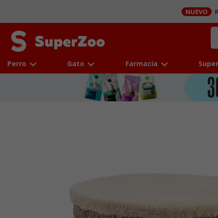
NUEVO
R
Perro
Gato
Farmacia
Super