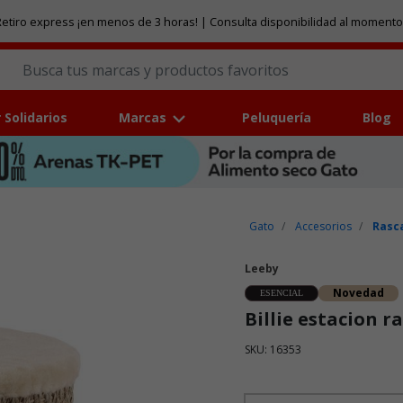
etiro express ¡en menos de 3 horas! | Consulta disponibilidad al momento
 Solidarios
Marcas
Peluquería
Blog
Gato
Accesorios
Rasc
Leeby
Novedad
ESENCIAL
Billie estacion r
SKU: 16353
Puntuación clientes: 3,9 de