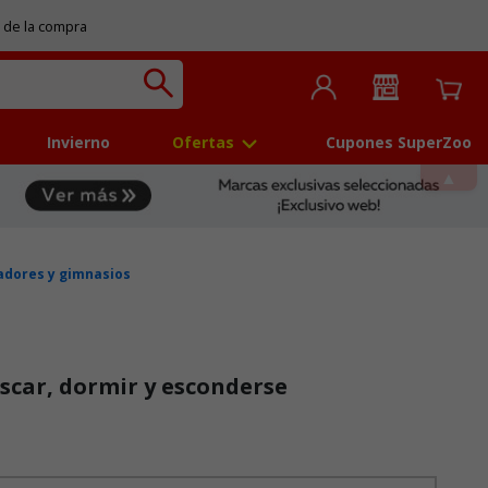
 de la compra
Invierno
Ofertas
Cupones SuperZoo
adores y gimnasios
ascar, dormir y esconderse
 5