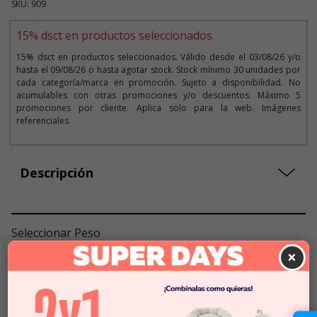
SKU: 909
15% dsct en productos seleccionados.
15% dsct en productos seleccionados. Válido desde el 03/08/26 y/o
hasta el 09/08/26 o hasta agotar stock. Stock mínimo 30 unidades por
cada categoría/marca en promoción. Sujeto a disponibilidad. No
acumulables con otras promociones y/o descuentos. Máximo 5
promociones por cliente. Aplica solo para la web. Imágenes
referenciales.
Descripción
Seleccionar Peso
×
7,5 KG
$57.990
$49.291
$6572
x KG
3 KG
$28.990
$24.641